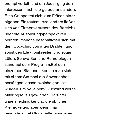
prompt verteilt und ein Jeder ging den 
Interessen nach, die gerade anstanden. 
Eine Gruppe traf sich zum Frä­sen einer 
eigenen Einkaufsmünze, andere ließen 
sich von Firmenvertretern des Bereichs 
über die Aus­bil­dungs­per­spek­ti­ven 
beraten, manche beschäftigten sich mit 
dem Upcycling von alten Drähten und 
sonstigen Elek­tro­nik­resten und sogar 
Löten, Schweißen und Rohre biegen 
stand auf dem Programm.Bei den 
einzelnen Stationen konnte man sich 
mit einem Stempel die Anwesenheit 
bestätigen lassen, welche ge­nutzt 
wurden, um bei einem Glücksrad kleine 
Mitbringsel zu gewinnen. Darunter 
waren Textmarker und die üb­lichen 
Kleinigkeiten, aber wenn man 
besonders viel Glück hatte, konnte es 