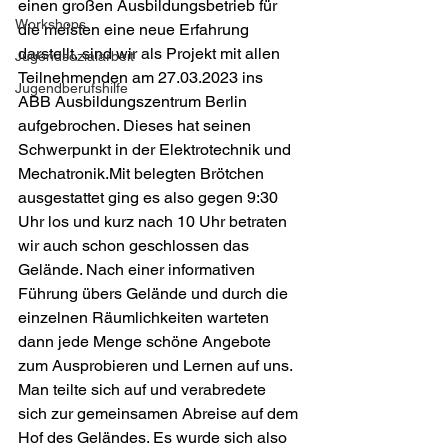
einen großen Ausbildungsbetrieb für 
Workshops
die meisten eine neue Erfahrung 
darstellt, sind wir als Projekt mit allen 
Jugendsozialarbeit
Teilnehmenden am 27.03.2023 ins 
Jugendberufshilfe
ABB Ausbildungszentrum Berlin 
aufgebrochen. Dieses hat seinen 
Schwerpunkt in der Elektrotechnik und 
Mechatronik.Mit belegten Brötchen 
ausgestattet ging es also gegen 9:30 
Uhr los und kurz nach 10 Uhr betraten 
wir auch schon geschlossen das 
Gelände. Nach einer informativen 
Führung übers Gelände und durch die 
einzelnen Räum­lich­keiten warteten 
dann jede Menge schöne Angebote 
zum Ausprobieren und Lernen auf uns. 
Man teilte sich auf und verabredete 
sich zur gemeinsamen Abreise auf dem 
Hof des Geländes. Es wurde sich also 