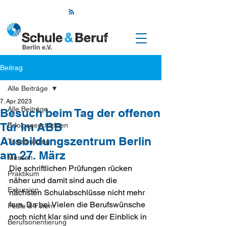
Beitrag
Alle Beiträge
7. Apr. 2023
Alle Beiträge
Besuch beim Tag der offenen
Tür im ABB
Erfolgsgeschichten
Ausbildungszentrum Berlin
Teambuilding
am 27. März
Messen
Die schriftlichen Prüfungen rücken 
Praktikum
näher und damit sind auch die 
Exkursion
nächsten Schulabschlüsse nicht mehr 
fern. Da bei Vielen die Berufswünsche 
Feste & Feiern
noch nicht klar sind und der Einblick in 
Berufsorientierung