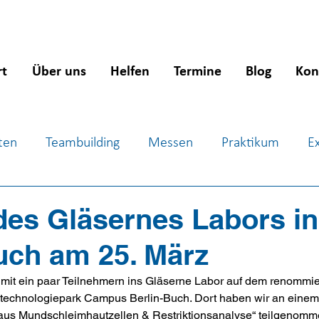
rt
Über uns
Helfen
Termine
Blog
Kon
ten
Teambuilding
Messen
Praktikum
E
ientierung
Workshops
Jugendsozialarbeit
J
es Gläsernes Labors in
uch am 25. März
mit ein paar Teilnehmern ins Gläserne Labor auf dem renommie
otechnologiepark Campus Berlin-Buch. Dort haben wir an eine
us Mundschleimhautzellen & Restriktionsanalyse“ teilgenommen