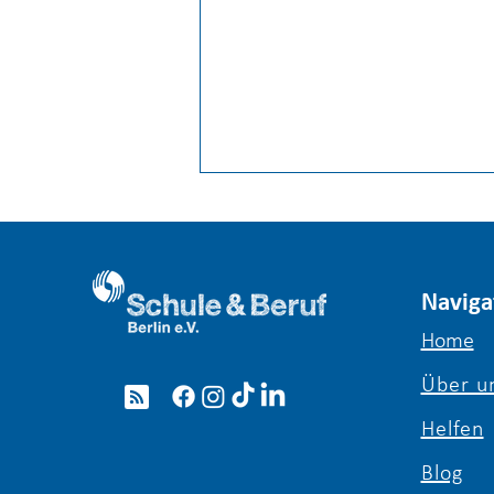
Naviga
Home
Über u
Girls’ & Boys’ Day 2026: Ein
voller Erfolg für die
Helfen
Berufsorientierung in Berlin
Blog