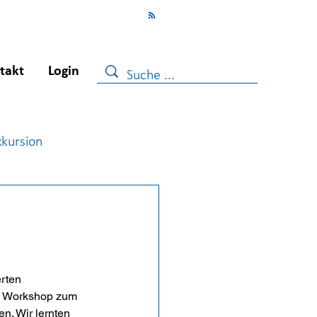
takt
Login
xkursion
ugendberufshilfe
rten 
m Workshop zum 
. Wir lernten 