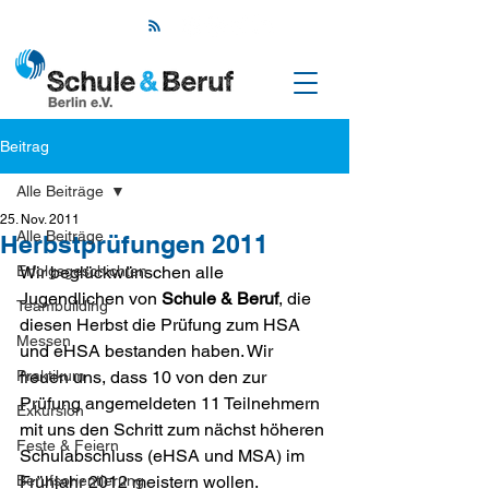
Beitrag
Alle Beiträge
25. Nov. 2011
Alle Beiträge
Herbstprüfungen 2011
Erfolgsgeschichten
Wir beglückwünschen alle 
Jugendlichen von 
Schule & Beruf
, die 
Teambuilding
diesen Herbst die Prüfung zum HSA 
Messen
und eHSA bestanden haben. Wir 
Praktikum
freuen uns, dass 10 von den zur 
Prüfung angemeldeten 11 Teilnehmern 
Exkursion
mit uns den Schritt zum nächst höheren 
Feste & Feiern
Schulabschluss (eHSA und MSA) im 
Berufsorientierung
Frühjahr 2012 meistern wollen.