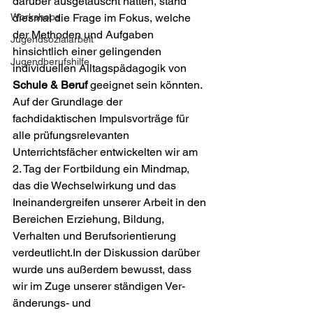
darüber ausgetauscht hatten, stand 
Workshops
dies­mal die Frage im Fokus, welche 
der Methoden und Aufgaben 
Jugendsozialarbeit
hinsichtlich einer gelingenden 
Jugendberufshilfe
individuellen Alltagspädagogik von 
Schule & Beruf
 geeignet sein könnten. 
Auf der Grundlage der 
fachdidaktischen Impulsvorträge für 
alle prüfungsrelevanten 
Unterrichtsfächer entwickelten wir am 
2. Tag der Fortbildung ein Mindmap, 
das die Wechselwirkung und das 
Ineinandergreifen unserer Arbeit in den 
Bereichen Erziehung, Bildung, 
Verhalten und Berufsorientierung 
verdeutlicht.In der Diskussion darüber 
wurde uns außerdem bewusst, dass 
wir im Zuge unserer ständigen Ver­
änderungs- und 