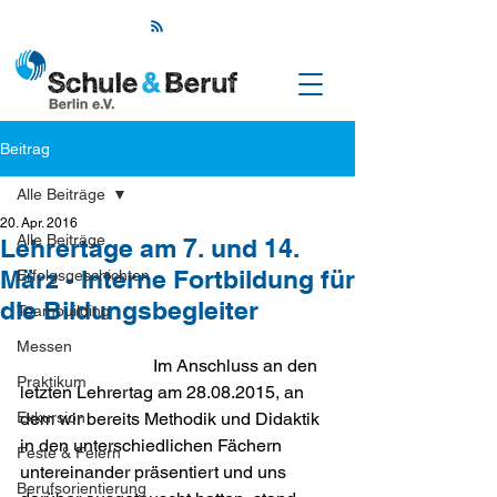
Beitrag
Alle Beiträge
20. Apr. 2016
Alle Beiträge
Lehrertage am 7. und 14.
März - Interne Fortbildung für
Erfolgsgeschichten
die Bildungsbegleiter
Teambuilding
Messen
			Im Anschluss an den 
Praktikum
letzten Lehrertag am 28.08.2015, an 
Exkursion
dem wir bereits Methodik und Didaktik 
in den unterschiedlichen Fächern 
Feste & Feiern
untereinander präsentiert und uns 
Berufsorientierung