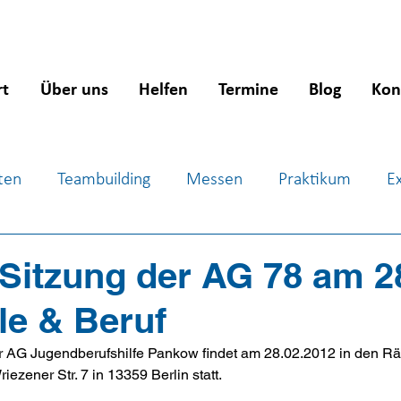
rt
Über uns
Helfen
Termine
Blog
Kon
ten
Teambuilding
Messen
Praktikum
E
ientierung
Workshops
Jugendsozialarbeit
J
Sitzung der AG 78 am 28
le & Beruf
r AG Jugendberufshilfe Pankow findet am 28.02.2012 in den R
riezener Str. 7 in 13359 Berlin statt.