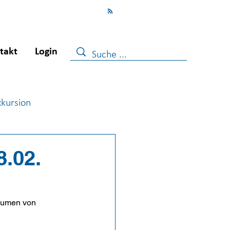
takt
Login
xkursion
ugendberufshilfe
.02.
äumen von 