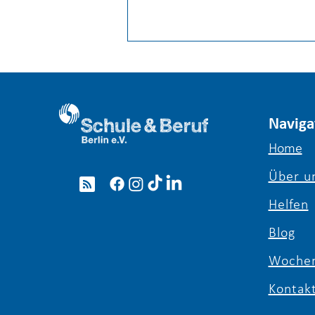
Naviga
Home
Über u
Girls’ & Boys’ Day 2026: Ein
voller Erfolg für die
Helfen
Berufsorientierung in Berlin
Blog
Wochen
Kontak