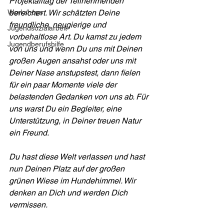
Projektalltag der Teilnehmenden 
Workshops
bereichert. Wir schätzten Deine 
freundliche, neugierige und 
Jugendsozialarbeit
vorbehaltlose Art. Du kamst zu jedem 
Jugendberufshilfe
von uns und wenn Du uns mit Deinen 
großen Augen ansahst oder uns mit 
Deiner Nase anstupstest, dann fielen 
für ein paar Momente viele der 
belastenden Gedanken von uns ab. Für 
uns warst Du ein Begleiter, eine 
Unterstützung, in Deiner treuen Natur 
ein Freund.
Du hast diese Welt verlassen und hast 
nun Deinen Platz auf der großen 
grünen Wiese im Hundehimmel. Wir 
denken an Dich und werden Dich 
vermissen.