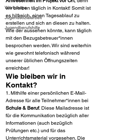
Anwesenheit im Projekt vor Ort
, denn 
Workshops
wir bleiben täglich in Kontakt! Somit ist 
es hilfreich, einen Tagesablauf zu 
Jugendsozialarbeit
erstellen und sich an diesen zu halten. 
Jugendberufshilfe
Wie der aussehen könnte, kann täglich 
mit den Bezugsbetreuer*innen 
besprochen werden. Wir sind weiterhin 
wie gewohnt telefonisch während 
unserer üblichen Öffnungszeiten 
erreichbar!
Wie bleiben wir in 
Kontakt?
1. Mithilfe einer persönlichen E-Mail-
Adresse für alle Teilnehmer*innen bei 
Schule & Beruf
. Diese Mailadresse ist 
für die Kommunikation bezüglich aller 
Informationen (auch bezüglich 
Prüfungen etc.) und für das 
Unterrichtsmaterial vorgesehen. Die 