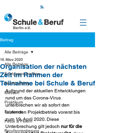
Beitrag
Alle Beiträge
16. März 2020
Alle Beiträge
Organisation der nächsten
Zeit im Rahmen der
Erfolgsgeschichten
Teilnahme bei Schule & Beruf
Teambuilding
Aufgrund der aktuellen Entwicklungen 
Messen
rund um das Corona-Virus 
Praktikum
unterbrechen wir ab sofort den 
Exkursion
laufenden Projektbetrieb vorerst bis 
zum 19. April 2020. Diese 
Feste & Feiern
Unterbrechung gilt jedoch 
nur für die 
Berufsorientierung