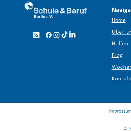
Naviga
Home
Über u
Girls’ & Boys’ Day 2026: Ein
voller Erfolg für die
Helfen
Berufsorientierung in Berlin
Blog
Wochen
Kontak
Impressu
© 2