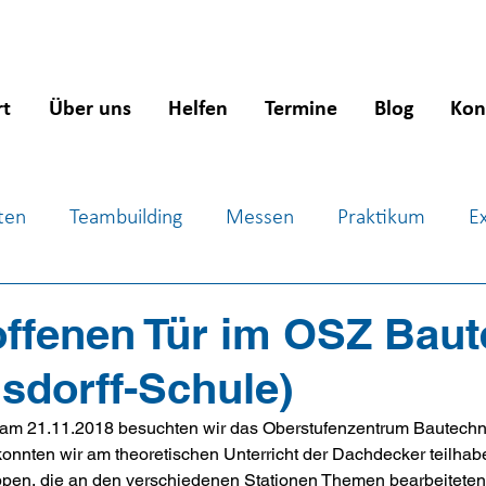
rt
Über uns
Helfen
Termine
Blog
Kon
ten
Teambuilding
Messen
Praktikum
E
ientierung
Workshops
Jugendsozialarbeit
J
offenen Tür im OSZ Baut
lsdorff-Schule)
 am 21.11.2018 besuchten wir das Oberstufenzentrum Bautechnik
onnten wir am theoretischen Unterricht der Dachdecker teilhabe
uppen, die an den verschiedenen Stationen Themen bearbeiteten,