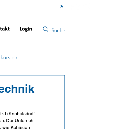
takt
Login
xkursion
ugendberufshilfe
echnik
 I (Knobels­dorff-
n. Der Unterricht 
 wie Ko­häsion 