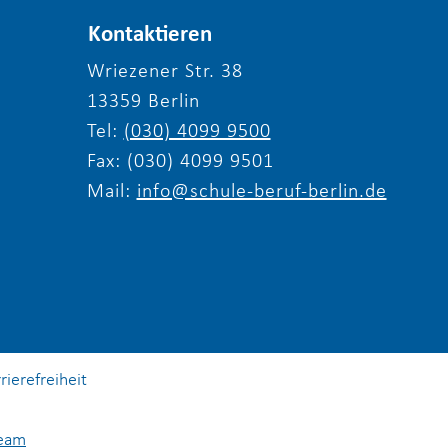
Kontaktieren
Wriezener Str. 38
13359 Berlin
liche Einladung zum
Tel:
(030) 4099 9500
erfest 2026 von
le & Beruf Berlin e.V.
Fax: (030) 4099 9501
Mail:
info@schule-beruf-berlin.de
rierefreiheit
Team