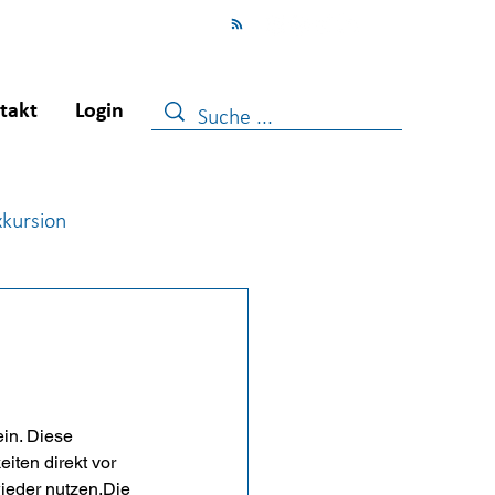
takt
Login
xkursion
ugendberufshilfe
ein. Diese 
iten direkt vor 
ieder nutzen.Die 