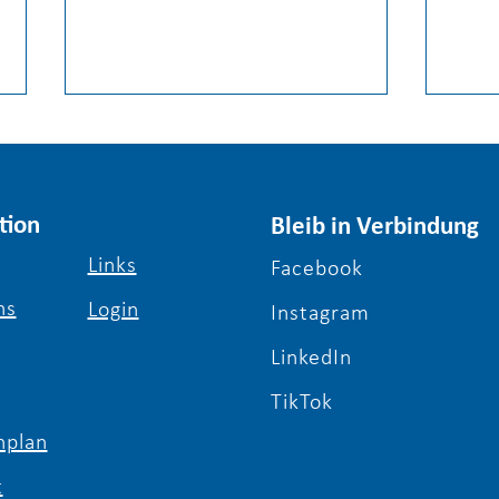
tion
Bleib in Verbindung
Links
Facebook
ns
Login
Schulabschluss nachholen
Herz
Instagram
und digitale Zukunft
Somm
LinkedIn
gestalten: Der alternative
Schu
Lernort bei Schule & Beruf
TikTok
Berlin e.V.
plan
t