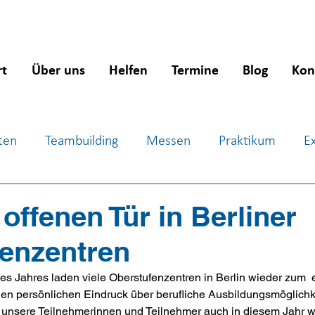
rt
Über uns
Helfen
Termine
Blog
Kon
ten
Teambuilding
Messen
Praktikum
E
ientierung
Workshops
Jugendsozialarbeit
J
offenen Tür in Berliner
enzentren
es Jahres laden viele Oberstufenzentren in Berlin wieder zum 
 
en persönlichen Eindruck über berufliche Ausbildungsmöglichke
unsere Teilnehmerinnen und Teilnehmer auch in diesem Jahr w