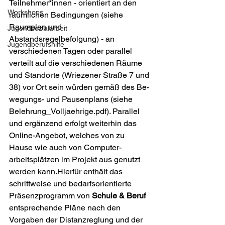
Teilnehmer*innen - orientiert an den 
Workshops
räumlichen Bedingungen (siehe 
Raumplan und 
Jugendsozialarbeit
Abstandsregelbefolgung) - an 
Jugendberufshilfe
verschiedenen Tagen oder parallel 
verteilt auf die ver­schie­de­nen Räume 
und Standorte (Wriezener Straße 7 und 
38) vor Ort sein würden gemäß des Be­
wegungs- und Pausenplans (siehe  
Belehrung_Volljaehrige.pdf). Parallel 
und ergänzend erfolgt weiterhin das 
Online-Angebot, welches von zu 
Hause wie auch von Com­pu­ter­
arbeitsplätzen im Projekt aus genutzt 
werden kann.Hierfür enthält das 
schrittweise und bedarfsorientierte 
Präsenzprogramm von 
Schule & Beruf
ent­sprechende Pläne nach den 
Vorgaben der Distanzreglung und der 