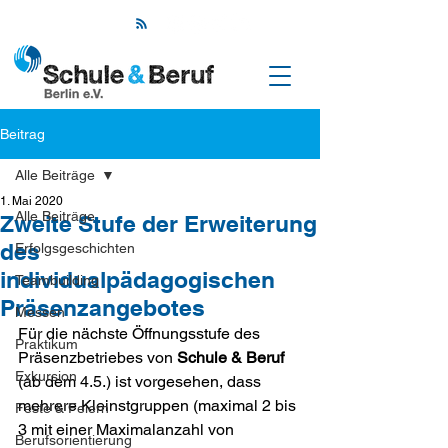
Beitrag
Alle Beiträge
1. Mai 2020
Alle Beiträge
Zweite Stufe der Erweiterung
des
Erfolgsgeschichten
individualpädagogischen
Teambuilding
Prä­senz­angebotes
Messen
Für die nächste Öffnungsstufe des 
Praktikum
Präsenzbetriebes von 
Schule & Beruf
Exkursion
(ab dem 4.5.) ist vorgesehen, dass 
mehrere Kleinstgruppen (maximal 2 bis 
Feste & Feiern
3 mit einer Maximalanzahl von 
Berufsorientierung