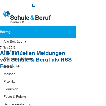
Beitrag
Alle Beiträge
7. Nov. 2012
Alle Beiträge
Alle aktuellen Meldungen
von Schule & Beruf als RSS-
Erfolgsgeschichten
Feed
Teambuilding
Messen
Praktikum
Exkursion
Feste & Feiern
Berufsorientierung