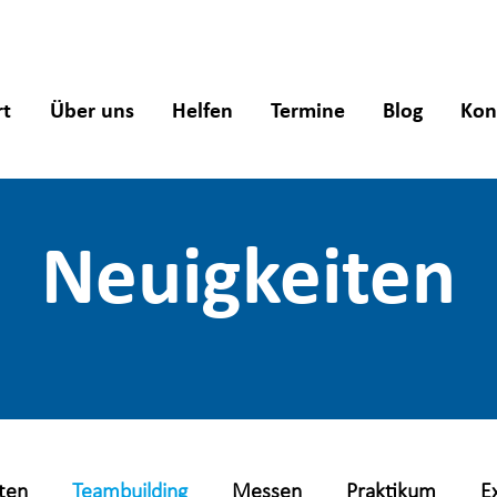
rt
Über uns
Helfen
Termine
Blog
Kon
Neuigkeiten
ten
Teambuilding
Messen
Praktikum
E