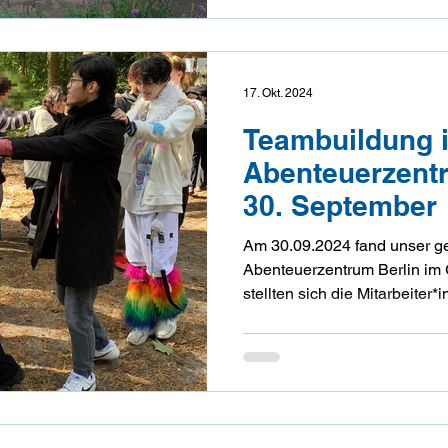
Geschlechtskrankheiten und 
von Homosexuellen und Trans
Wissen
17. Okt. 2024
Teambuildung 
Abenteuerzent
30. September
Am 30.09.2024 fand unser g
Abenteuer­zentrum Berlin im 
stellten sich die Mitarbeiter
mit ein paar kleinen Spielen,
als Team zusammen­zuarbeit