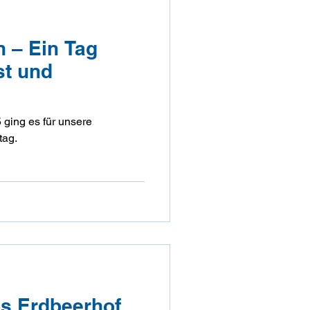
n – Ein Tag
st und
ging es für unsere
tag.
ls Erdbeerhof