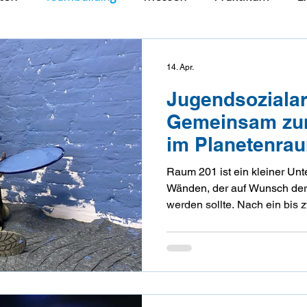
ientierung
Workshops
Jugendsozialarbeit
J
14. Apr.
Jugendsozialarb
Gemeinsam zu
im Planetenra
Raum 201 ist ein kleiner Unt
Wänden, der auf Wunsch der
werden sollte. Nach ein bis
fiel die Wahl auf die Wandfa
den Planeten, die dort seit 