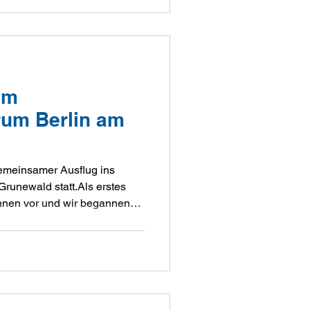
Verhüttungsmittel, Rechte
sexuellen erklär. Wir haben
im
rum Berlin am
emeinsamer Ausflug ins
Grunewald statt.Als erstes
*innen vor und wir begannen
 in denen es erforderlich war,
en und zu kommunizieren.