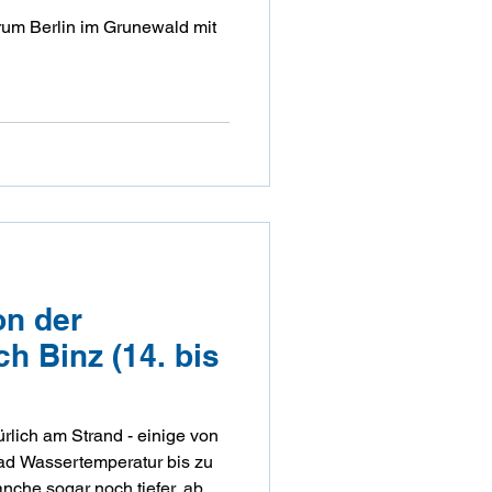
um Berlin im Grunewald mit
on der
ch Binz (14. bis
rlich am Strand - einige von
d Wasser­tempe­ratur bis zu
che sogar noch tiefer, aber