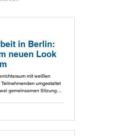
ugendberufshilfe
eit in Berlin:
m neuen Look
um
errichtsraum mit weißen
 Teilnehmenden umgestaltet
 zwei gemeinsamen Sitzungen
rbe „Bluejeans“ – passend zu
2020 von der Decke hängen.