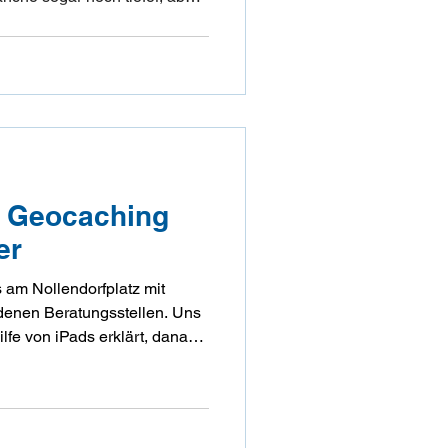
traut. An­schließend haben wir
wo wir auftauchten, schauten
lich, weil wir zu viel swag
y: Geocaching
er
 am Nollendorfplatz mit
denen Beratungsstellen. Uns
fe von iPads erklärt, danach
os. Jede Gruppe hatte die
n wie z.B. Mann-O-Meter ,
zu finden.
e zum Thema