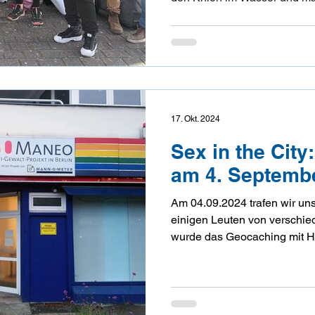
ganz hat sich keine:r rein­ge
Besorgungen gemacht. Egal 
uns die Leute an. Wahr­schein
hatten.
17. Okt. 2024
Sex in the Cit
am 4. Septemb
Am 04.09.2024 trafen wir uns
einigen Leuten von verschie
wurde das Geocaching mit Hil
ging es in kleinen Gruppen l
Aufgabe, die Beratungsstelle
der Berliner Aids-Hilfe , vom LSVD und von 
Dort wurden uns viele Ding