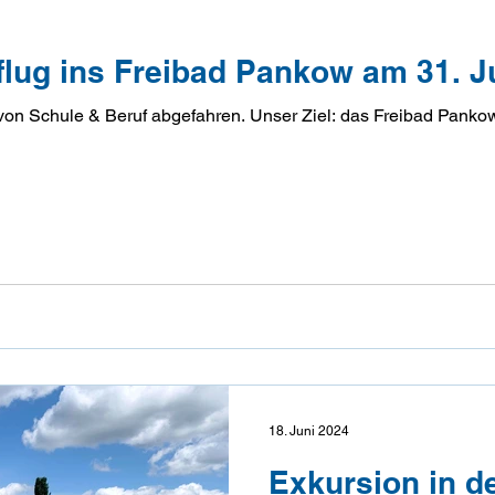
flug ins Freibad Pankow am 31. Ju
l: das Freibad Pankow ! Auf dem Weg kannte ich
18. Juni 2024
Exkursion in d