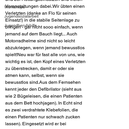
Veranstaltungen dabei.Wir übten einen 
Workshops
Verletzten (danke an Flo für seinen 
Jugendsozialarbeit
Einsatz!) in die stabile Seitenlage zu 
Jugendberufshilfe
bringen - gar nicht sooo einfach, wenn 
jemand auf dem Bauch liegt... Auch 
Motorradhelme sind nicht so leicht 
abzu­kriegen, wenn jemand bewusstlos 
spielt!Neu war für fast alle von uns, wie 
wichtig es ist, den Kopf eines Verletzten 
zu überstrecken, damit er oder sie 
atmen kann, selbst, wenn sie 
bewusstlos sind.Aus dem Fernsehen 
kennt jeder den Defibrilator (sieht aus 
wie 2 Bügeleisen, die einen Patienten 
aus dem Bett hochjagen). In Echt sind 
es zwei verdrahtete Klebefolien, die 
einen Patienten nur schwach zucken 
lassen). Eingesetzt wird er bei 