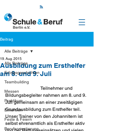
Beitrag
Alle Beiträge
19. Aug. 2015
Alle Beiträge
Ausbildung zum Ersthelfer
am 8. und 9. Juli
Erfolgsgeschichten
Teambuilding
			Teilnehmer und 
Messen
Bildungsbegleiter nahmen am 8. und 9. 
Praktikum
Juli gemeinsam an einer zweitägigen 
Grund­ausbildung zum Ersthelfer teil. 
Exkursion
Unser Trainer von den Johannitern ist 
Feste & Feiern
selbst ehrenamtlich als Ersthelfer aktiv 
Berufsorientierung
und bei Rettungseinsätzen und vielen 