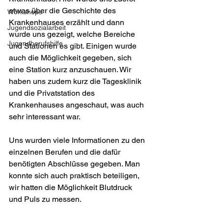
etwas über die Geschichte des 
Workshops
Krankenhauses erzählt und dann 
Jugendsozialarbeit
wurde uns gezeigt, welche Bereiche 
Jugendberufshilfe
und Stationen es gibt. Einigen wurde 
auch die Möglichkeit gegeben, sich 
eine Station kurz anzuschauen. Wir 
haben uns zudem kurz die Tagesklinik 
und die Privatstation des 
Krankenhauses angeschaut, was auch 
sehr interessant war.
Uns wurden viele Informationen zu den 
einzelnen Berufen und die dafür 
benötigten Abschlüsse gegeben. Man 
konnte sich auch praktisch beteiligen, 
wir hatten die Möglichkeit Blutdruck 
und Puls zu messen.