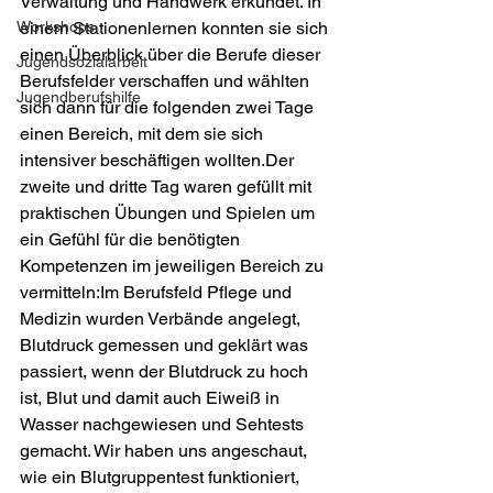
Verwaltung und Handwerk erkundet. In 
Workshops
einem Stationenlernen konnten sie sich 
einen Überblick über die Berufe dieser 
Jugendsozialarbeit
Berufsfelder verschaffen und wählten 
Jugendberufshilfe
sich dann für die folgenden zwei Tage 
einen Bereich, mit dem sie sich 
intensiver beschäftigen wollten.Der 
zweite und dritte Tag waren gefüllt mit 
praktischen Übungen und Spielen um 
ein Gefühl für die benötigten 
Kompetenzen im jeweiligen Bereich zu 
vermitteln:Im Berufsfeld Pflege und 
Medizin wurden Verbände angelegt, 
Blutdruck gemessen und geklärt was 
passiert, wenn der Blutdruck zu hoch 
ist, Blut und damit auch Eiweiß in 
Wasser nachgewiesen und Sehtests 
gemacht. Wir haben uns angeschaut, 
wie ein Blutgruppentest funktioniert, 