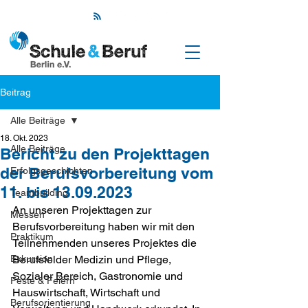
Beitrag
Alle Beiträge
18. Okt. 2023
Alle Beiträge
Bericht zu den Projekttagen
der Berufsvorbereitung vom
Erfolgsgeschichten
11. bis 13.09.2023
Teambuilding
An unseren Projekttagen zur 
Messen
Berufsvorbereitung haben wir mit den 
Praktikum
Teilnehmenden unseres Projektes die 
Exkursion
Berufsfelder Medizin und Pflege, 
Sozialer Bereich, Gastronomie und 
Feste & Feiern
Hauswirtschaft, Wirtschaft und 
Berufsorientierung