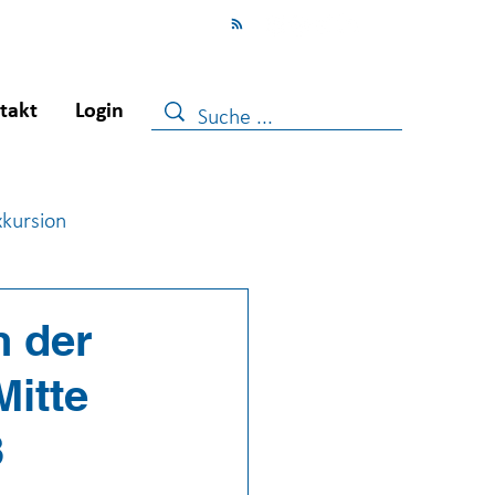
takt
Login
xkursion
ugendberufshilfe
n der
Mitte
3