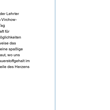
 der Lehrter 
m Virchow-
Tag 
t für 
öglichkeiten 
weise das 
eine spaßige 
aut, wo uns 
uerstoffgehalt im 
eile des Herzens 