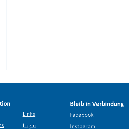
tion
Bleib in Verbindung
Links
Facebook
ns
Login
Schulabschluss nachholen
Herz
Instagram