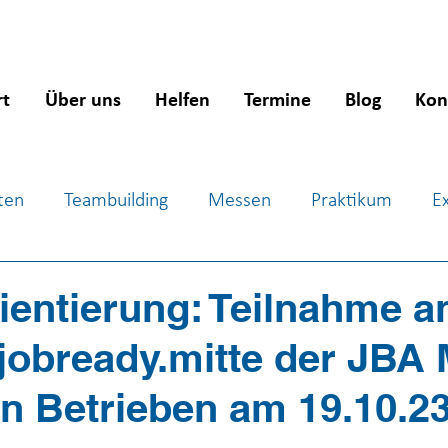
rt
Über uns
Helfen
Termine
Blog
Kon
ten
Teambuilding
Messen
Praktikum
E
ientierung
Workshops
Jugendsozialarbeit
J
ientierung: Teilnahme a
jobready.mitte der JBA 
en Betrieben am 19.10.2