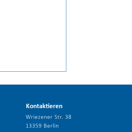
Kontaktieren
Wriezener Str. 38
13359 Berlin
liche Einladung zum