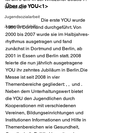
Über die YOU
<1>
Workshops
Jugendsozialarbeit
			Die erste YOU wurde 
Jugendberufshilfe
1996 in Dortmund durchgeführt. Von 
2000 bis 2007 wurde sie im Halb­jah­res­
rhythmus ausgetragen und fand 
zunächst in Dortmund und Berlin, ab 
2001 in Essen und Berlin statt. 2008 
feierte die nun jährlich ausgetragene 
YOU ihr zehntes Jubiläum in Berlin.Die 
Messe ist seit 2008 in vier 
Themenbereiche gegliedert: 
, 
, 
 und 
. 
Neben dem Unterhaltungswert bietet 
die YOU den Jugendlichen durch 
Kooperationen mit verschiedenen 
Vereinen, Bildungseinrichtungen und 
Institutionen Informationen und Hilfe in 
Themenbereichen wie Gesundheit, 