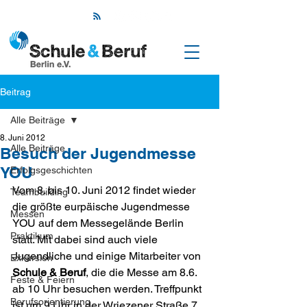
Beitrag
Alle Beiträge
8. Juni 2012
Alle Beiträge
Besuch der Jugendmesse
YOU
Erfolgsgeschichten
Vom 8. bis 10. Juni 2012 findet wieder 
Teambuilding
die größte eurpäische Jugendmesse 
Messen
YOU auf dem Messegelände Berlin 
Praktikum
statt. Mit dabei sind auch viele 
Jugendliche und einige Mitarbeiter von 
Exkursion
Schule & Beruf
, die die Messe am 8.6. 
Feste & Feiern
ab 10 Uhr besuchen werden. Treffpunkt 
Berufsorientierung
ist um 9 Uhr in der Wriezener Straße 7.