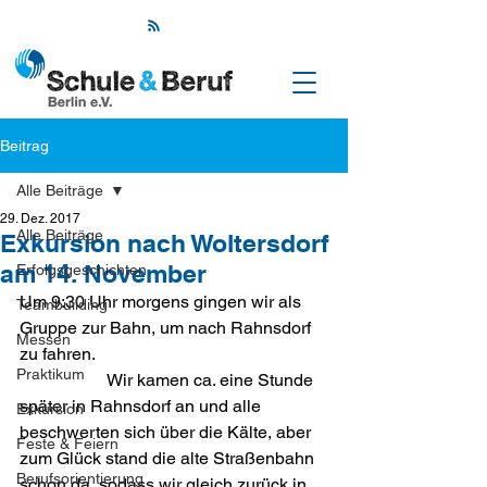
Beitrag
Alle Beiträge
29. Dez. 2017
Alle Beiträge
Exkursion nach Woltersdorf
am 14. November
Erfolgsgeschichten
Um 9:30 Uhr morgens gingen wir als 
Teambuilding
Gruppe zur Bahn, um nach Rahnsdorf 
Messen
zu fahren.

Praktikum
    		Wir kamen ca. eine Stunde 
später in Rahnsdorf an und alle 
Exkursion
beschwerten sich über die Kälte, aber 
Feste & Feiern
zum Glück stand die alte Straßenbahn 
Berufsorientierung
schon da, sodass wir gleich zurück in 