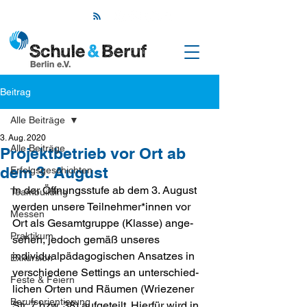
Beitrag
Alle Beiträge
3. Aug. 2020
Alle Beiträge
Projektbetrieb vor Ort ab
dem 3. August
Erfolgsgeschichten
In der Öffnungsstufe ab dem 3. August 
Teambuilding
werden unsere Teilnehmer*innen vor 
Messen
Ort als Gesamtgruppe (Klasse) ange­
Praktikum
sehen, jedoch gemäß unseres 
individualpädagogischen Ansatzes in 
Exkursion
verschiedene Settings an unter­schied­
Feste & Feiern
lichen Orten und Räumen (Wriezener 
Berufsorientierung
Str. 7 bzw. 38) aufgeteilt. Hierfür wird in 