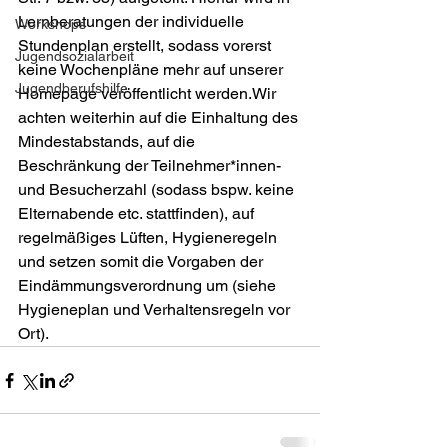
Lernberatungen der in­di­vi­du­elle 
Workshops
Stundenplan erstellt, sodass vorerst 
Jugendsozialarbeit
keine Wochenpläne mehr auf unserer 
Jugendberufshilfe
Homepage ver­öffentlicht werden.Wir 
achten weiterhin auf die Einhaltung des 
Mindestabstands, auf die 
Beschränkung der Teilnehmer*innen- 
und Besucherzahl (sodass bspw. keine 
Elternabende etc. stattfinden), auf 
regelmäßiges Lüften, Hygiene­regeln 
und setzen somit die Vorgaben der 
Eindämmungsverordnung um (siehe 
Hygieneplan und Ver­hal­tensregeln vor 
Ort).