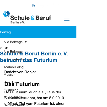
Beitrag
Alle Beiträge
28. Mai
Alle Beiträge
Schule & Beruf Berlin e. V.
besucht das Futurium
Erfolgsgeschichten
Teambuilding
Bericht von Ronja:
Messen
Praktikum
Das Futurium
Exkursion
Das Futurium, auch als „Haus der 
Feste & Feiern
Zukünfte“ bekannt, hat am 5.9.2019 
eröffnet. Ziel vom Futurium ist, einen 
Berufsorientierung