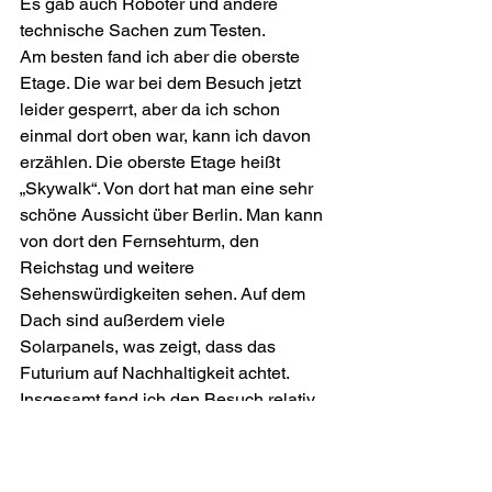
Es gab auch Roboter und andere 
technische Sachen zum Testen.
Am besten fand ich aber die oberste 
Etage. Die war bei dem Besuch jetzt 
leider gesperrt, aber da ich schon 
einmal dort oben war, kann ich davon 
erzählen. Die oberste Etage heißt 
„Skywalk“. Von dort hat man eine sehr 
schöne Aussicht über Berlin. Man kann 
von dort den Fernsehturm, den 
Reichstag und weitere 
Sehenswürdigkeiten sehen. Auf dem 
Dach sind außerdem viele 
Solarpanels, was zeigt, dass das 
Futurium auf Nachhaltigkeit achtet.
Insgesamt fand ich den Besuch relativ 
cool, weil man nicht gelangweilt wurde, 
da man so viel interagieren konnte.
Exkursion