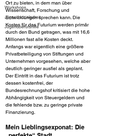
Ort zu bieten, in dem man über 
Workshops
Wissenschaft, Forschung und 
Jugendsozialarbeit
Entwicklungen sprechen kann. Die 
Kosten für das Futurium werden primär 
Jugendberufshilfe
durch den Bund getragen, was mit 16,6 
Millionen fast alle Kosten deckt. 
Anfangs war eigentlich eine größere 
Privatbeteiligung von Stiftungen und 
Unternehmen vorgesehen, welche aber 
deutlich geringer ausfiel als geplant. 
Der Eintritt in das Futurium ist trotz 
dessen kostenfrei, der 
Bundesrechnungshof kritisiert die hohe 
Abhängigkeit von Steuergeldern und 
die fehlende bzw. zu geringe private 
Finanzierung.
Mein Lieblingsexponat: Die 
„perfekte“ Stadt