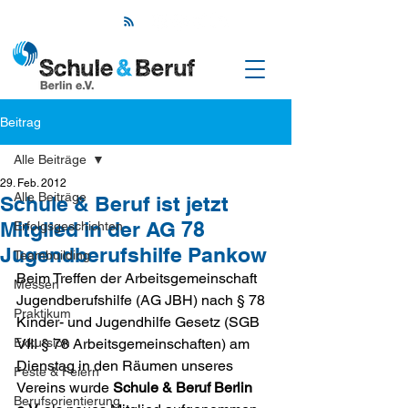
Beitrag
Alle Beiträge
29. Feb. 2012
Alle Beiträge
Schule & Beruf ist jetzt
Mitglied in der AG 78
Erfolgsgeschichten
Jugendberufshilfe Pankow
Teambuilding
Beim Treffen der Arbeitsgemeinschaft 
Messen
Jugendberufshilfe (AG JBH) nach § 78 
Praktikum
Kinder- und Jugendhilfe Gesetz (SGB 
Exkursion
VIII § 78 Arbeitsgemeinschaften) am 
Dienstag in den Räumen unseres 
Feste & Feiern
Vereins wurde 
Schule & Beruf Berlin 
Berufsorientierung