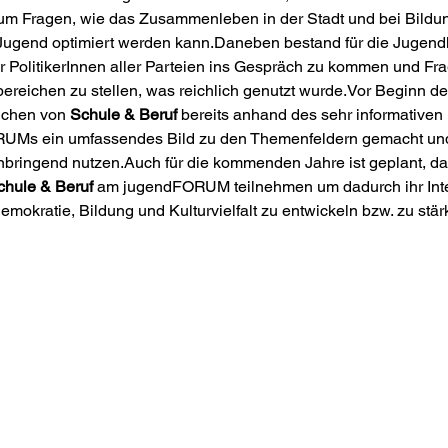
 um Fragen, wie das Zusammenleben in der Stadt und bei Bild
e Jugend optimiert werden kann.Daneben bestand für die Jugendl
r PolitikerInnen aller Parteien ins Gespräch zu kommen und Fr
ereichen zu stellen, was reichlich genutzt wurde.Vor Beginn
ichen von 
Schule & Beruf
 bereits anhand des sehr informativen In
RUMs ein umfassendes Bild zu den Themenfeldern gemacht und
bringend nutzen.Auch für die kommenden Jahre ist geplant, da
chule & Beruf
 am jugendFORUM teilnehmen um dadurch ihr Inte
 Demokratie, Bildung und Kultur­vielfalt zu entwickeln bzw. zu stär