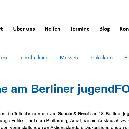
rt
Über uns
Helfen
Termine
Blog
Kon
ten
Teambuilding
Messen
Praktikum
E
ientierung
Workshops
Jugendsozialarbeit
J
me am Berliner jugend
en die TeilnehmerInnen von 
Schule & Beruf
 das 18. Berliner 
r junge Politik -  auf dem Pfefferberg-Areal, wo ein Austausch z
Bei den Veranstaltungen an Aktionsständen, Diskussionsrunden u