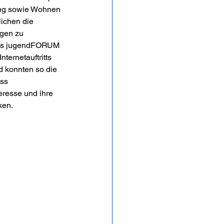
ung sowie Wohnen 
ichen die 
agen zu 
 des jugendFORUM 
ternetauftritts 
 konnten so die 
ss 
resse und ihre 
ken.