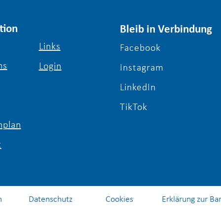
tion
Bleib in Verbindung
Links
Facebook
ns
Login
Schulabschluss nachholen
Herz
Instagram
und digitale Zukunft
Somm
LinkedIn
gestalten: Der alternative
Schu
Lernort bei Schule & Beruf
TikTok
Berlin e.V.
plan
t
m
Datenschutz
Cookies
Erklärung zur Bar