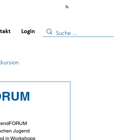
takt
Login
xkursion
ugendberufshilfe
FORUM
jugendFORUM 
wischen Jugend 
nd in Workshops 