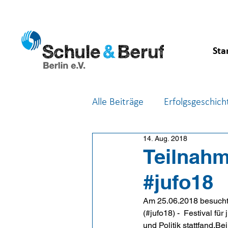
Sta
Alle Beiträge
Erfolgsgeschich
14. Aug. 2018
Feste & Feiern
Berufsor
Teilnah
#jufo18
Am 25.06.2018 besucht
(#jufo18) -  Festival fü
und Politik stattfand.