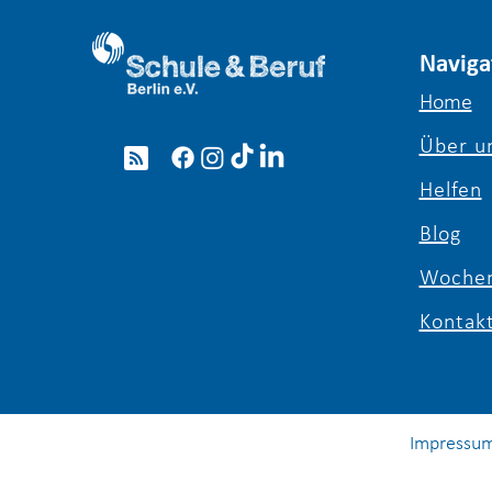
Naviga
Home
Über u
Girls’ & Boys’ Day 2026: Ein
voller Erfolg für die
Helfen
Berufsorientierung in Berlin
Blog
Wochen
Kontak
Impressu