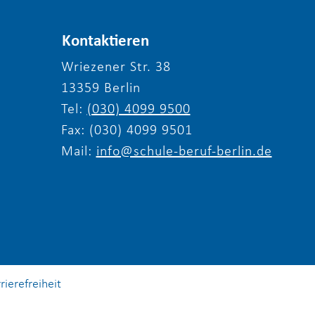
Kontaktieren
Wriezener Str. 38
13359 Berlin
liche Einladung zum
Tel:
(030) 4099 9500
erfest 2026 von
le & Beruf Berlin e.V.
Fax: (030) 4099 9501
Mail:
info@schule-beruf-berlin.de
rierefreiheit