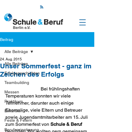
Beitrag
Alle Beiträge
24. Aug. 2015
Alle Beiträge
Unser Sommerfest - ganz im
Zeichen des Erfolgs
Erfolgsgeschichten
Teambuilding
			Bei frühlingshaften 
Messen
Temperaturen konnten wir viele 
Praktikum
Teilnehmer, darunter auch einige 
Ehemalige, viele Eltern und Betreuer 
Exkursion
sowie Jugendamtmitarbeiter am 15. Juli 
Feste & Feiern
zum Sommerfest von 
Schule & Beruf
Berufsorientierung
be­grüßen. Wir wollten gern gemeinsam 