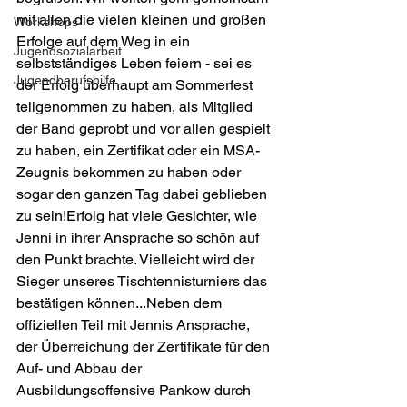
mit allen die vielen kleinen und großen 
Workshops
Erfolge auf dem Weg in ein 
Jugendsozialarbeit
selbstständiges Leben feiern - sei es 
Jugendberufshilfe
der Erfolg überhaupt am Sommerfest 
teilgenommen zu haben, als Mitglied 
der Band geprobt und vor allen gespielt 
zu haben, ein Zertifikat oder ein MSA-
Zeugnis bekommen zu haben oder 
sogar den ganzen Tag dabei geblieben 
zu sein!Erfolg hat viele Gesichter, wie 
Jenni in ihrer Ansprache so schön auf 
den Punkt brachte. Vielleicht wird der 
Sieger unseres Tischtennisturniers das 
bestätigen können...Neben dem 
offiziellen Teil mit Jennis Ansprache, 
der Überreichung der Zertifikate für den 
Auf- und Abbau der 
Ausbildungsoffensive Pankow durch 