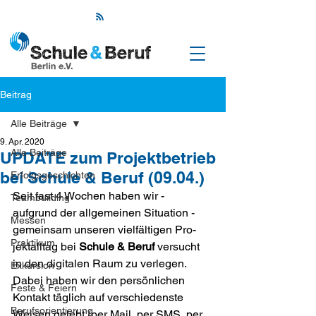
Beitrag
Alle Beiträge
9. Apr. 2020
Alle Beiträge
UPDATE zum Projektbetrieb
bei Schule & Beruf (09.04.)
Erfolgsgeschichten
Seit fast 4 Wochen haben wir - 
Teambuilding
aufgrund der allgemeinen Situation - 
Messen
gemeinsam unseren vielfältigen Pro­
Praktikum
jekt­all­tag bei 
Schule & Beruf
 versucht 
in den digitalen Raum zu verlegen. 
Exkursion
Dabei haben wir den per­sön­lichen 
Feste & Feiern
Kontakt täglich auf verschiedenste 
Berufsorientierung
Weisen gelebt (per Mail, per SMS, per 