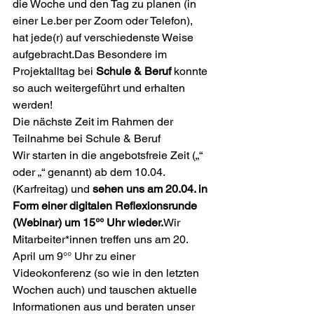
die Woche und den Tag zu planen (in 
einer Le.ber per Zoom oder Telefon), 
hat jede(r) auf verschiedenste Weise 
aufgebracht.Das Besondere im 
Projektalltag bei 
Schule & Beruf
 konnte 
so auch weitergeführt und erhalten 
werden!
Die nächste Zeit im Rahmen der 
Teilnahme bei Schule & Beruf
Wir starten in die angebotsfreie Zeit („
“ 
oder „
“ genannt) ab dem 10.04. 
(Karfreitag) und 
se­hen uns am 20.04. in 
Form einer digitalen Reflexionsrunde 
(Webinar) um 15°° Uhr wieder.
Wir 
Mitarbeiter*innen treffen uns am 20. 
April um 9°° Uhr zu einer 
Videokonferenz (so wie in den letzten 
Wo­chen auch) und tauschen aktuelle 
Informationen aus und beraten unser 