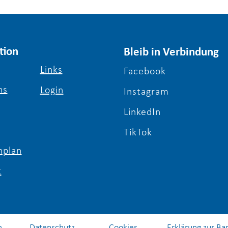
tion
Bleib in Verbindung
Links
Facebook
ns
Login
Instagram
LinkedIn
TikTok
plan
t
m
Datenschutz
Cookies
Erklärung zur Bar