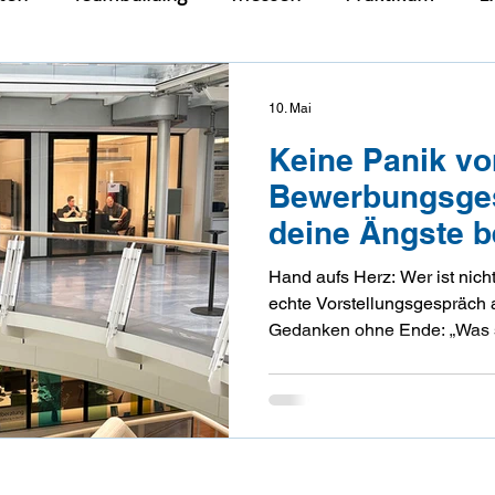
ientierung
Workshops
Jugendsozialarbeit
J
10. Mai
Keine Panik v
Bewerbungsges
deine Ängste b
Hand aufs Herz: Wer ist nich
echte Vorstellungsgespräch 
Gedanken ohne Ende: „Was s
ich an?“ oder „Hoffentlich ver