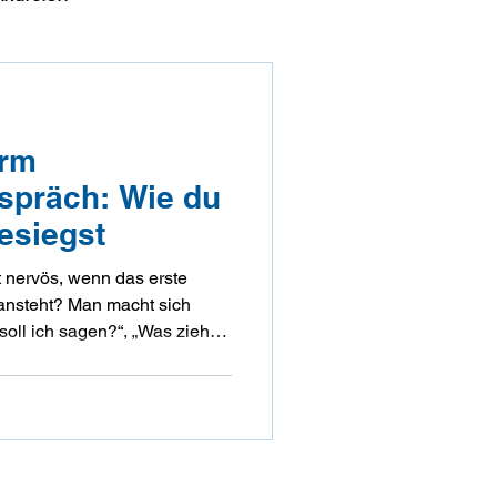
ugendberufshilfe
orm
präch: Wie du
esiegst
t nervös, wenn das erste
ansteht? Man macht sich
oll ich sagen?“, „Was ziehe
hasple ich mich nicht!“