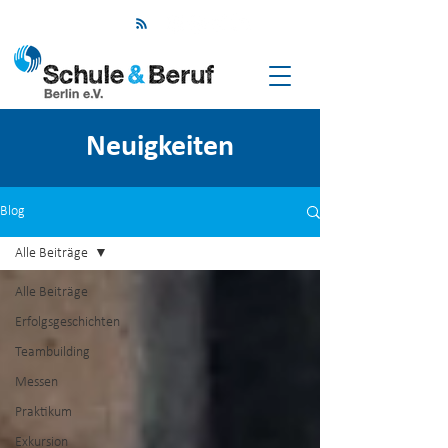
Neuigkeiten
Blog
Alle Beiträge
Alle Beiträge
Erfolgsgeschichten
Teambuilding
Messen
Praktikum
Exkursion