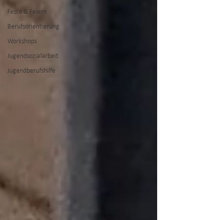
Feste & Feiern
Berufsorientierung
Workshops
Jugendsozialarbeit
Jugendberufshilfe