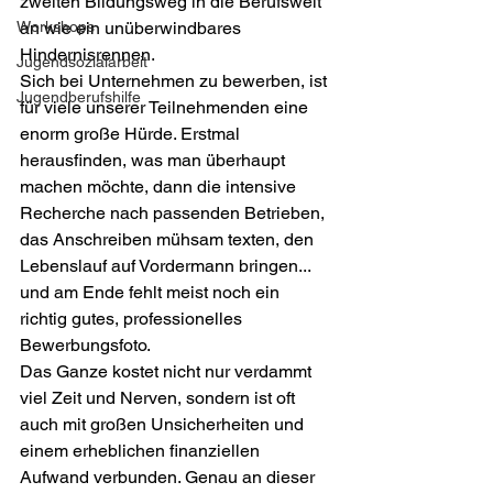
zweiten Bildungsweg in die Berufswelt 
Workshops
an wie ein unüberwindbares 
Hindernisrennen.
Jugendsozialarbeit
Sich bei Unternehmen zu bewerben, ist 
Jugendberufshilfe
für viele unserer Teilnehmenden eine 
enorm große Hürde. Erstmal 
herausfinden, was man überhaupt 
machen möchte, dann die intensive 
Recherche nach passenden Betrieben, 
das Anschreiben mühsam texten, den 
Lebenslauf auf Vordermann bringen... 
und am Ende fehlt meist noch ein 
richtig gutes, professionelles 
Bewerbungsfoto.
Das Ganze kostet nicht nur verdammt 
viel Zeit und Nerven, sondern ist oft 
auch mit großen Unsicherheiten und 
einem erheblichen finanziellen 
Aufwand verbunden. Genau an dieser 