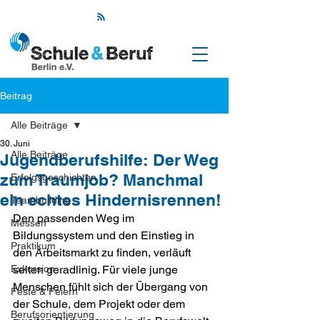
Beitrag
Alle Beiträge
30. Juni
Alle Beiträge
Jugendberufshilfe: Der Weg
zum Traumjob? Manchmal
Erfolgsgeschichten
ein echtes Hindernisrennen!
Teambuilding
Den passenden Weg im 
Messen
Bildungssystem und den Einstieg in 
Praktikum
den Arbeitsmarkt zu finden, verläuft 
Exkursion
selten geradlinig. Für viele junge 
Menschen fühlt sich der Übergang von 
Feste & Feiern
der Schule, dem Projekt oder dem 
Berufsorientierung