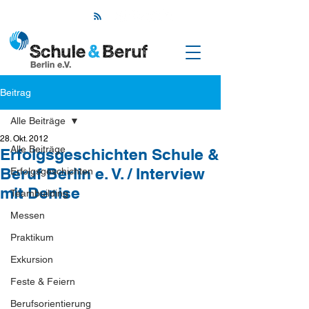
Beitrag
Alle Beiträge
28. Okt. 2012
Alle Beiträge
Erfolgsgeschichten Schule &
Beruf Berlin e. V. / Interview
Erfolgsgeschichten
mit Denise
Teambuilding
Messen
Praktikum
Exkursion
Feste & Feiern
Berufsorientierung