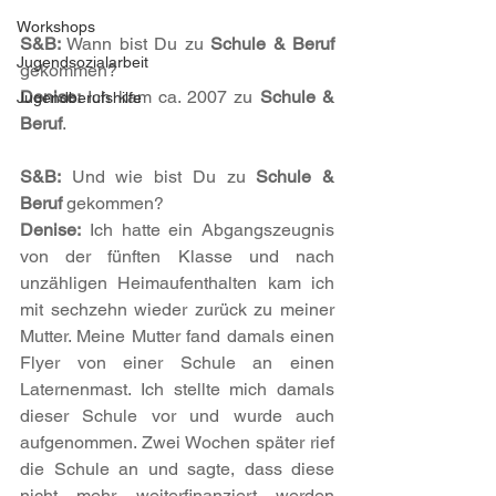
Workshops
S&B:
 Wann bist Du zu 
Schule & Beruf
Jugendsozialarbeit
gekommen?
Denise:
 Ich kam ca. 2007 zu 
Schule & 
Jugendberufshilfe
Beruf
.
S&B:
 Und wie bist Du zu 
Schule & 
Beruf
 gekommen?
Denise:
 Ich hatte ein Abgangszeugnis 
von der fünften Klasse und nach 
unzähligen Heimaufenthalten kam ich 
mit sechzehn wieder zurück zu meiner 
Mutter. Meine Mutter fand damals einen 
Flyer von einer Schule an einen 
Laternenmast. Ich stellte mich damals 
dieser Schule vor und wurde auch 
aufgenommen. Zwei Wochen später rief 
die Schule an und sagte, dass diese 
nicht mehr weiterfinanziert werden 