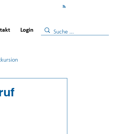
takt
Login
xkursion
ugendberufshilfe
ruf