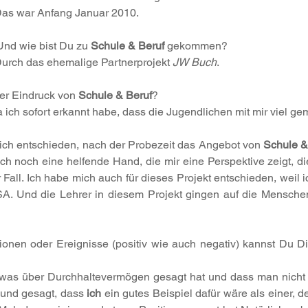
Das war Anfang Januar 2010.
Und wie bist Du zu 
Schule & Beruf
 gekommen?
Durch das ehemalige Partnerprojekt 
JW Buch
.
er Eindruck von 
Schule & Beruf
?
da ich sofort erkannt habe, dass die Jugendlichen mit mir viel g
ch entschieden, nach der Probezeit das Angebot von 
Schule &
ach noch eine helfende Hand, die mir eine Perspektive zeigt, d
r Fall. Ich habe mich auch für dieses Projekt entschieden, weil i
SA. Und die Lehrer in diesem Projekt gingen auf die Menschen
ionen oder Ereignisse (positiv wie auch negativ) kannst Du Di
twas über Durchhaltevermögen gesagt hat und dass man nicht a
 und gesagt, dass 
ich
 ein gutes Beispiel dafür wäre als einer, de