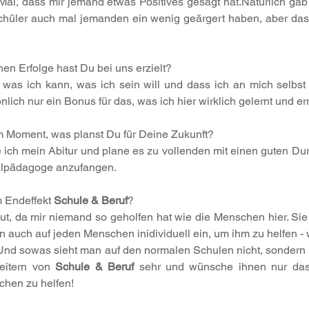
Mal, dass mir jemand etwas Positives gesagt hat.Natürlich gab
Schüler auch mal jemanden ein wenig geärgert haben, aber das 
en Erfolge hast Du bei uns erzielt?
 was ich kann, was ich sein will und dass ich an mich selbst 
lich nur ein Bonus für das, was ich hier wirklich gelernt und er
 Moment, was planst Du für Deine Zukunft?
ch mein Abitur und plane es zu vollenden mit einen guten Durc
alpädagoge anzufangen.
 Endeffekt 
Schule & Beruf
?
gut, da mir niemand so geholfen hat wie die Menschen hier. Sie 
n auch auf jeden Menschen inidividuell ein, um ihm zu helfen -
Und sowas sieht man auf den normalen Schulen nicht, sondern n
eitern von 
Schule & Beruf
 sehr und wünsche ihnen nur das 
chen zu helfen!