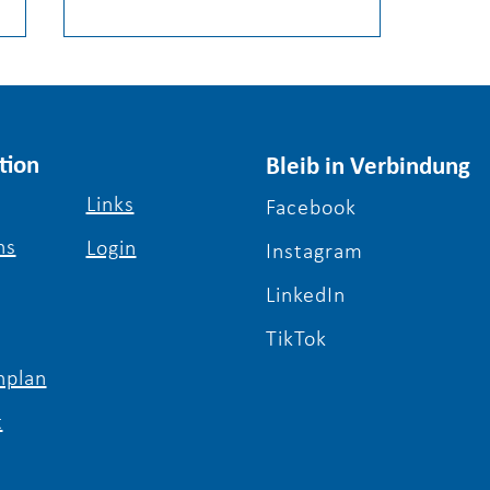
tion
Bleib in Verbindung
Links
Facebook
ns
Login
Erfolgsgeschichten Schule
Instagram
& Beruf Berlin e. V. /
LinkedIn
Interview mit Denise
TikTok
plan
t