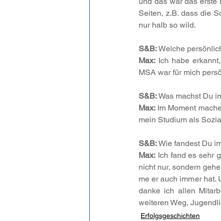
und das war das erste 
Seiten, z.B. dass die 
nur halb so wild.
S&B:
 Welche persönlich
Max:
 Ich habe erkannt,
MSA war für mich persön
S&B:
 Was machst Du im
Max:
 Im Moment mache i
mein Studium als Sozi
S&B:
 Wie fandest Du im
Max:
 Ich fand es sehr 
nicht nur, sondern gehe
me er auch immer hat. 
danke ich allen Mitarb
weiteren Weg, Jugendli
Erfolgsgeschichten