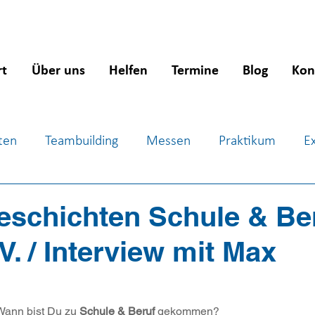
rt
Über uns
Helfen
Termine
Blog
Kon
ten
Teambuilding
Messen
Praktikum
E
ientierung
Workshops
Jugendsozialarbeit
J
eschichten Schule & Be
 V. / Interview mit Max
Wann bist Du zu 
Schule & Beruf
 gekommen?