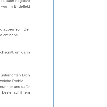
 es auch negative 
war im Endeffekt 
glauben soll. Der 
reicht habe.
hscnitt, um dann 
unterrichten Dich 
 welche Proble
ur hier und dafür 
beste auf ihrem 