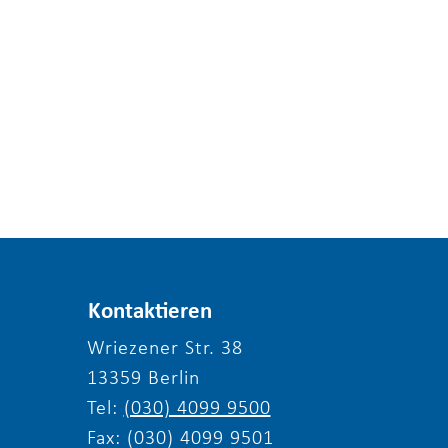
Kontaktieren
Wriezener Str. 38
13359 Berlin
Tel:
(030) 4099 9500
Fax: (030) 4099 9501