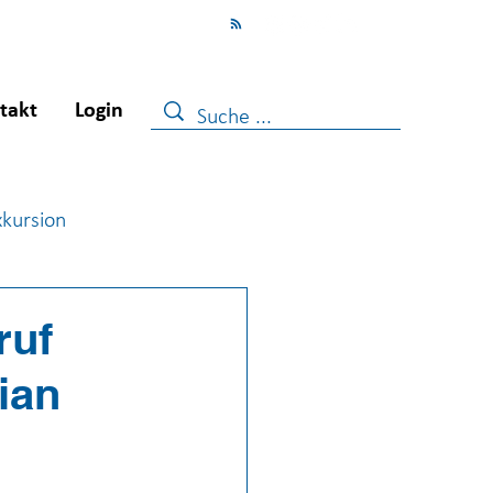
takt
Login
xkursion
ugendberufshilfe
ruf
tian