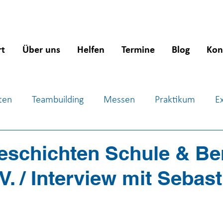
rt
Über uns
Helfen
Termine
Blog
Kon
ten
Teambuilding
Messen
Praktikum
E
ientierung
Workshops
Jugendsozialarbeit
J
eschichten Schule & Be
 V. / Interview mit Sebas