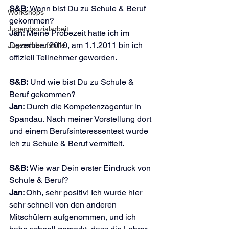
S&B:
 Wann bist Du zu Schule & Beruf 
Workshops
gekommen?
Jugendsozialarbeit
Jan:
 Meine Probezeit hatte ich im 
Dezember 2010, am 1.1.2011 bin ich 
Jugendberufshilfe
offiziell Teilnehmer geworden.
S&B:
 Und wie bist Du zu Schule & 
Beruf gekommen?
Jan:
 Durch die Kompetenzagentur in 
Spandau. Nach meiner Vorstellung dort 
und einem Berufsinteressentest wurde 
ich zu Schule & Beruf vermittelt.
S&B: 
Wie war Dein erster Eindruck von 
Schule & Beruf?
Jan: 
Ohh, sehr positiv! Ich wurde hier 
sehr schnell von den anderen 
Mitschülern aufgenommen, und ich 