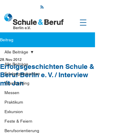
Beitrag
Alle Beiträge
28. Nov. 2012
Alle Beiträge
Erfolgsgeschichten Schule &
Beruf Berlin e. V. / Interview
Erfolgsgeschichten
mit Jan
Teambuilding
Messen
Praktikum
Exkursion
Feste & Feiern
Berufsorientierung