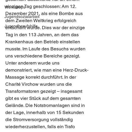
einzigen Tag geschlossen: Am 12. 
Workshops
Dezember 2021, als eine Bombe aus 
Jugendsozialarbeit
dem Zweiten Weltkrieg erfolgreich 
Jugendberufshilfe
entschärft wurde. Dies war der einzige 
Tag in den 113 Jahren, an dem das 
Krankenhaus den Betrieb einstellen 
musste. Im Laufe des Besuchs wurden 
uns verschiedene Bereiche gezeigt. 
Unter anderem wurde uns 
demonstriert, wie man eine Herz-Druck-
Massage korrekt durchführt. In der 
Charité Virchow wurden uns die 
Transformatoren gezeigt – insgesamt 
gibt es vier Stück auf dem gesamten 
Gelände. Die Notstromanlagen sind in 
der Lage, innerhalb von 15 Sekunden 
die Stromversorgung vollständig 
wiederherzustellen, falls ein Trafo 