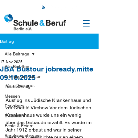
Beitrag
Alle Beiträge
17. Nov. 2025
Alle Beiträge
JBA Bustour jobready.mitte
09.10.2025
Erfolgsgeschichten
Von Dwayne: 
Teambuilding
Messen
Ausflug ins Jüdische Krankenhaus und 
Praktikum
zur Charité Virchow Vor dem Jüdischen 
Krankenhaus wurde uns ein wenig 
Exkursion
über das Gebäude erzählt. Es wurde im 
Feste & Feiern
Jahr 1912 erbaut und war in seiner 
Berufsorientierung
gesamten Geschichte nur an einem 