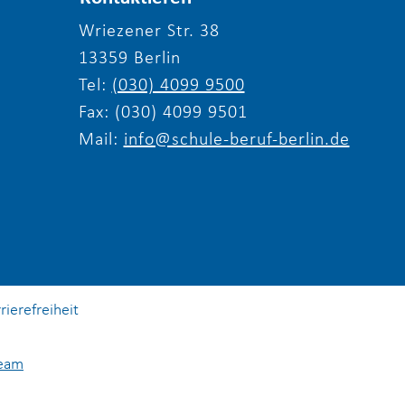
Wriezener Str. 38
13359 Berlin
rfotografie-Ausflug von
Tel:
(030) 4099 9500
le und Beruf Berlin e.V.
Fax: (030) 4099 9501
Mail:
info@schule-beruf-berlin.de
rierefreiheit
Team