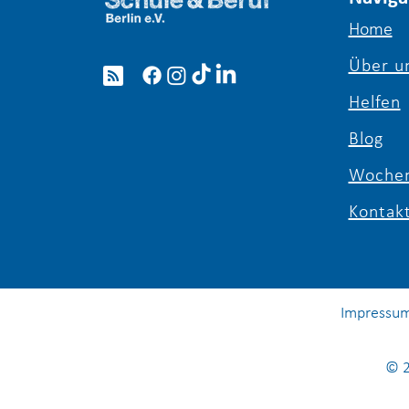
Home
Über u
Schule & Beruf Berlin e. V.
besucht das Futurium
Helfen
Blog
Wochen
Kontak
Impressu
© 2