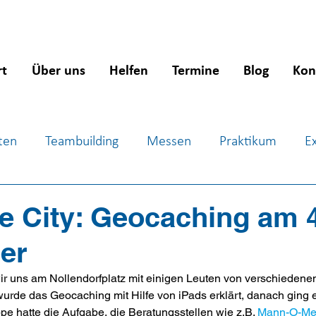
rt
Über uns
Helfen
Termine
Blog
Kon
ten
Teambuilding
Messen
Praktikum
E
ientierung
Workshops
Jugendsozialarbeit
J
he City: Geocaching am 4
er
ir uns am Nollendorfplatz mit einigen Leuten von verschiedene
urde das Geocaching mit Hilfe von iPads erklärt, danach ging e
e hatte die Aufgabe, die Beratungsstellen wie z.B. 
Mann-O-Me