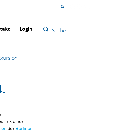
takt
Login
xkursion
ugendberufshilfe
.
n 
s in kleinen 
ter
, der 
Berliner 