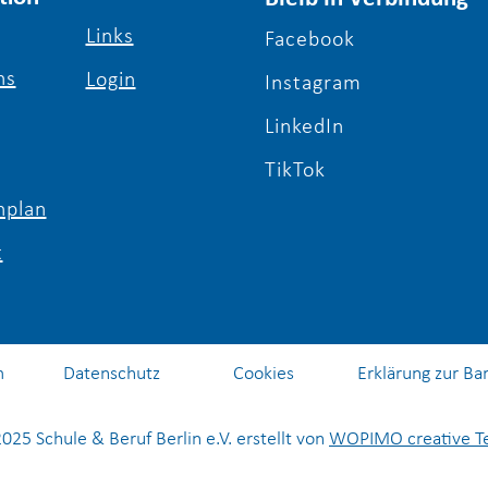
Links
Facebook
ns
Login
Jugendsozialarbeit in
Natu
Instagram
Berlin: Gemeinsam zum
Schu
LinkedIn
neuen Look im
Planetenraum
TikTok
plan
t
m
Datenschutz
Cookies
Erklärung zur Bar
025 Schule & Beruf Berlin e.V. erstellt von
WOPIMO creative 